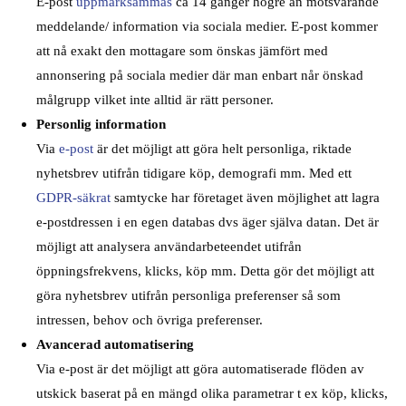
E-post
uppmärksammas
ca 14 gånger högre än motsvarande
meddelande/ information via sociala medier. E-post kommer
att nå exakt den mottagare som önskas jämfört med
annonsering på sociala medier där man enbart når önskad
målgrupp vilket inte alltid är rätt personer.
Personlig information
Via
e-post
är det möjligt att göra helt personliga, riktade
nyhetsbrev utifrån tidigare köp, demografi mm. Med ett
GDPR-säkrat
samtycke har företaget även möjlighet att lagra
e-postdressen i en egen databas dvs äger själva datan. Det är
möjligt att analysera användarbeteendet utifrån
öppningsfrekvens, klicks, köp mm. Detta gör det möjligt att
göra nyhetsbrev utifrån personliga preferenser så som
intressen, behov och övriga preferenser.
Avancerad automatisering
Via e-post är det möjligt att göra automatiserade flöden av
utskick baserat på en mängd olika parametrar t ex köp, klicks,