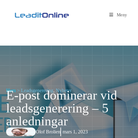
Meny
Hem
>
Leadsgenerering
,
Nyheter
E-post dominerar vid
leadsgenerering – 5
anledningar
Olof Brolien
mars 1, 2023