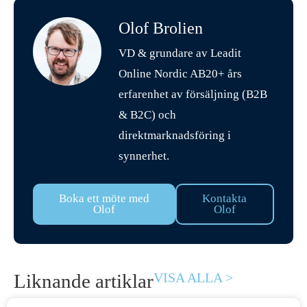
Olof Brolien
VD & grundare av Leadit
Online Nordic AB20+ års
erfarenhet av försäljning (B2B
& B2C) och
direktmarknadsföring i
synnerhet.
Boka ett möte med
Kontakta
Olof
Olof
Liknande artiklar
VISA ALLA >