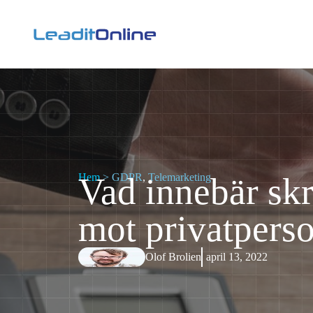
Hem
Vad innebär skr
>
GDPR
,
Telemarketing
mot privatpers
Olof Brolien
april 13, 2022