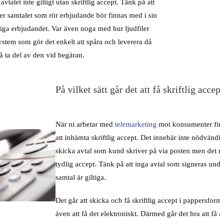
avtalet inte giltigt utan skriftlig accept. Tänk på att
er samtalet som rör erbjudande bör finnas med i sin
ftliga erbjudandet. Var även noga med hur ljudfiler
 system som gör det enkelt att spåra och leverera då
få ta del av den vid begäran.
På vilket sätt går det att få skriftlig acce
När ni arbetar med
telemarketing
mot konsumenter finn
att inhämta skriftlig accept. Det innebär inte nödvändi
skicka avtal som kund skriver på via posten men det 
tydlig accept. Tänk på att inga avtal som signeras un
samtal är giltiga.
Det går att skicka och få skriftlig accept i pappersfo
även att få det elektroniskt. Därmed går det bra att få