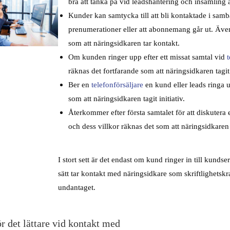
bra att tänka på vid leadshantering och insamling
Kunder kan samtycka till att bli kontaktade i sam
prenumerationer eller att abonnemang går ut. Äve
som att näringsidkaren tar kontakt.
Om kunden ringer upp efter ett missat samtal vid
räknas det fortfarande som att näringsidkaren tagit
Ber en
telefonförsäljare
en kund eller leads ringa 
som att näringsidkaren tagit initiativ.
Återkommer efter första samtalet för att diskutera 
och dess villkor räknas det som att näringsidkaren 
I stort sett är det endast om kund ringer in till kundse
sätt tar kontakt med näringsidkare som skriftlighetsk
undantaget.
r det lättare vid kontakt med