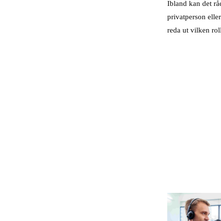
Ibland kan det r
privatperson elle
reda ut vilken ro