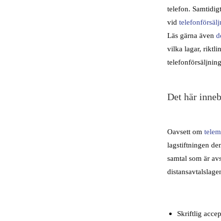
telefon. Samtidigt
vid
telefonförsäl
Läs gärna även
d
vilka lagar, riktl
telefonförsäljnin
Det här inneb
Oavsett om
tele
lagstiftningen den
samtal som är avs
distansavtalslagen
Skriftlig accep