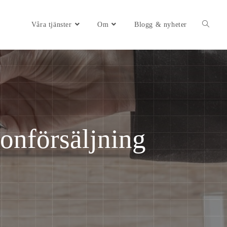
Våra tjänster
Om
Blogg & nyheter
fonförsäljning