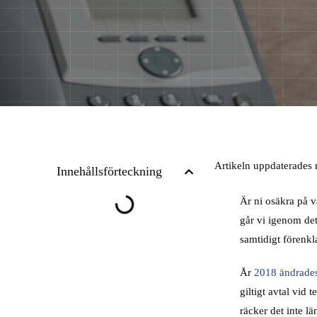
Artikeln uppdaterades
Innehållsförteckning
Är ni osäkra på v
går vi igenom det
samtidigt förenkl
År
2018 ändrade
giltigt avtal vid
räcker det inte l