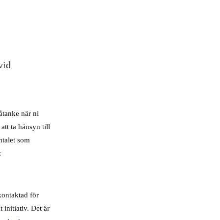
vid
 åtanke när ni
att ta hänsyn till
amtalet som
:
kontaktad för
initiativ. Det är