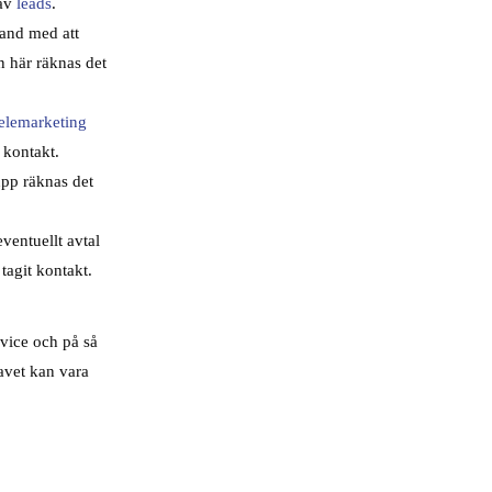
 av
leads
.
band med att
n här räknas det
telemarketing
 kontakt.
upp räknas det
eventuellt avtal
tagit kontakt.
rvice och på så
ravet kan vara