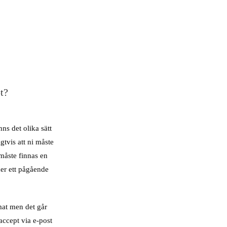
pt?
s det olika sätt
gtvis att ni måste
måste finnas en
der ett pågående
rmat men det går
 accept via e-post