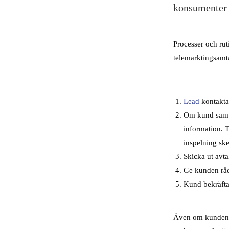
konsumenter
Processer och ruti
telemarktingsamta
Lead
kontakta
Om kund samty
information. 
inspelning ske
Skicka ut avta
Ge kunden rådru
Kund bekräftar 
Även om kunden be