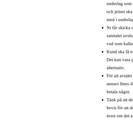
underlag som d
och priser ska
med i underla
Ni får skicka 
samtalet avslu
vad som kallas 
Kund ska få er
Det kan vara p
alternativ.
För att avtale
annars finns d
betala något.
Tänk på att de
bevis för att d
även om det al