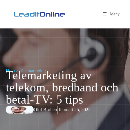
Meny
Hem
>
Telemarketing
Telemarketing av
telekom, bredband och
betal-TV: 5 tips
Olof Brolien
februari 25, 2022