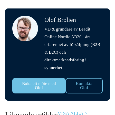
Olof Brolien
VD & grundare av Leadit
Online Nordic AB20+ års
erfarenhet av försäljning (B2B
& B2C) och
direktmarknadsföring i
synnerhet.
Boka ett möte med
Kontakta
Olof
Olof
Liknande artiklar
VISA ALLA >