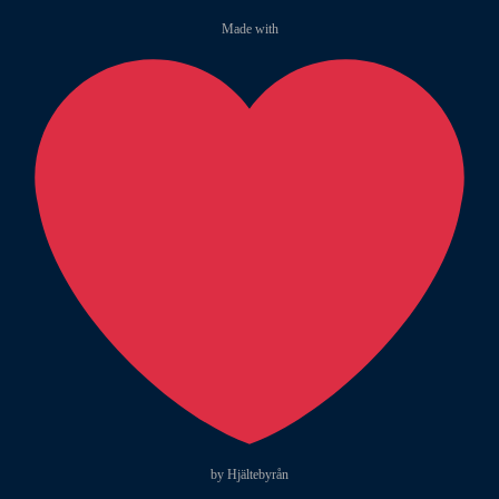
Made with
by Hjältebyrån