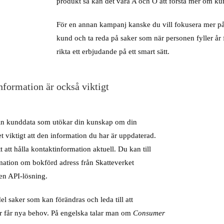
produkt så kan det vara A och O att förstå mer om kun
För en annan kampanj kanske du vill fokusera mer på 
kund och ta reda på saker som när personen fyller år 
rikta ett erbjudande på ett smart sätt.
nformation är också viktigt
 in kunddata som utökar din kunskap om din
t viktigt att den information du har är uppdaterad.
tt att hålla kontaktinformation aktuell. Du kan till
mation om bokförd adress från Skatteverket
en API-lösning.
del saker som kan förändras och leda till att
er får nya behov. På engelska talar man om
Consumer