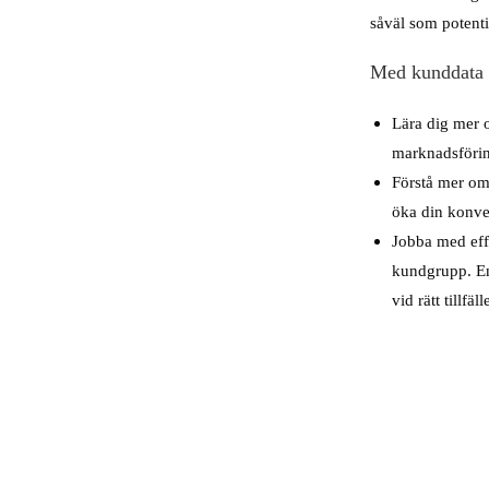
såväl som potenti
Med kunddata 
Lära dig mer
marknadsföring
Förstå mer om
öka din konve
Jobba med effe
kundgrupp. Enk
vid rätt tillfäll