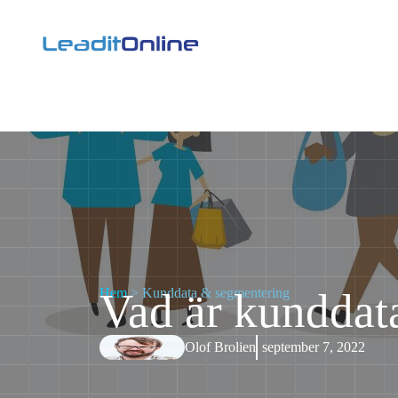
Hem
Vad är kunddat
>
Kunddata & segmentering
Olof Brolien
september 7, 2022