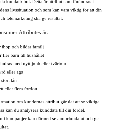
nta kundattribut. Detta är attribut som förändras i
ens livssituation och som kan vara viktig för att din
h telemarketing ska ge resultat.
nsumer Attributes är:
 ihop och bildar familj
 fler barn till hushållet
ndras med nytt jobb eller tvärtom
rd eller ägs
 stort lån
t eller flera fordon
mation om kundernas attribut går det att se viktiga
a kan du analysera kunddata till din fördel.
 i kampanjer kan därmed se annorlunda ut och ge
ltat.