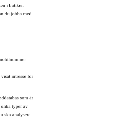
n i butiker.
kan du jobba med
/ mobilnummer
visat intresse för
unddatabas som är
 olika typer av
 du ska analysera