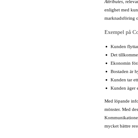
Attributes
, releva
enlighet med kund
marknadsföring oc
Exempel på Co
Kunden flyttar
Det tillkommer
Ekonomin förä
Bostaden är hy
Kunden tar ett
Kunden äger et
Med löpande infor
mönster. Med dess
Kommunikationen
mycket bättre resu