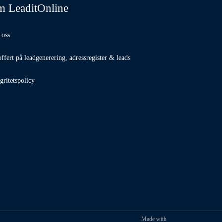
 LeaditOnline
oss
offert på leadgenerering, adressregister & leads
gritetspolicy
Made with